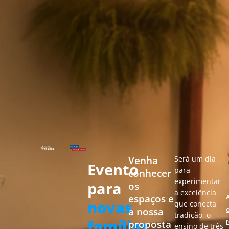
Será um dia
Venha
Evento
para
conhecer
experimentar
para
os
a excelência
espaços e
novas
que conecta
a nossa
tradição, o
famílias
proposta
ensino de três