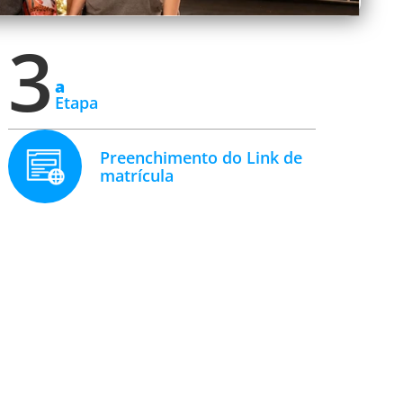
3
a
Etapa
Preenchimento do Link de
matrícula