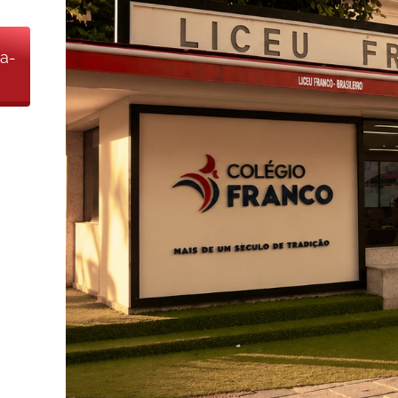
va-
ão