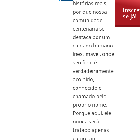
histórias reais,
Inscre
por que nossa
se já!
comunidade
centenária se
destaca por um
Iniciar
Inscri
cuidado humano
inestimável, onde
seu filho é
verdadeiramente
acolhido,
conhecido e
chamado pelo
próprio nome.
Porque aqui, ele
nunca será
tratado apenas
como um