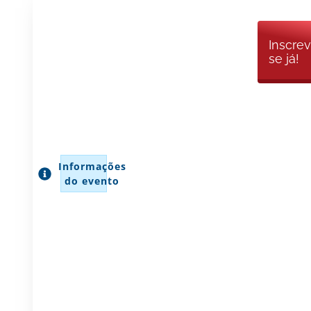
A
programação
Inscre
se já!
será
organizada de
acordo com o
Iniciar
segmento do
Inscriç
estudante.
Após a
Informações
inscrição,
do evento
nossa equipe
entrará em
contato para
confirmar o
horário e
compartilhar
todas as