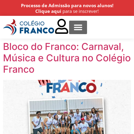
Processo de Admissão para novos alunos!
Clique aqui
para se inscrever!
Centro Cultural
Estude conosco
Agende uma visita!
Bloco do Franco: Carnaval,
Música e Cultura no Colégio
Franco