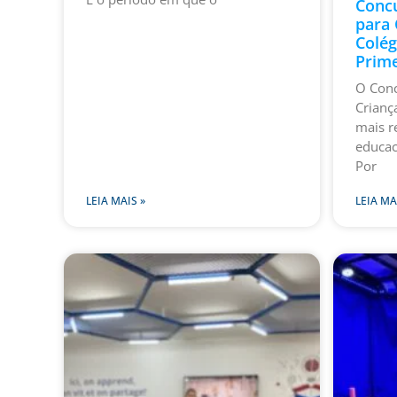
Concu
para 
Colég
Prime
O Conc
Crianç
mais r
educac
Por
LEIA MAIS »
LEIA MA