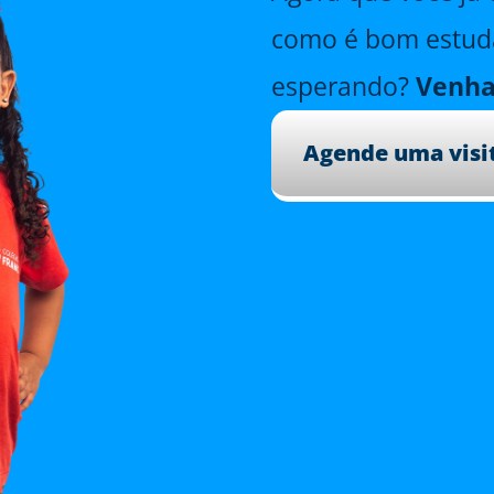
como é bom estuda
esperando?
Venha
Agende uma visi