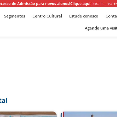
ocesso de Admissão para novos alunos!
Clique aqui
para se inscre
Segmentos
Centro Cultural
Estude conosco
Conta
Agende uma visit
tal