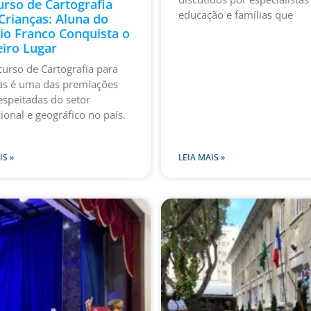
rso de Cartografia
educação e famílias que
Crianças: Aluna do
io Franco Conquista o
iro Lugar
urso de Cartografia para
as é uma das premiações
espeitadas do setor
ional e geográfico no país.
IS »
LEIA MAIS »