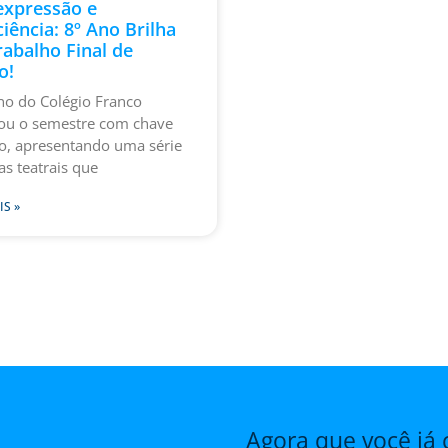
expressão e
iência: 8º Ano Brilha
abalho Final de
o!
no do Colégio Franco
ou o semestre com chave
o, apresentando uma série
as teatrais que
IS »
Agora que você já