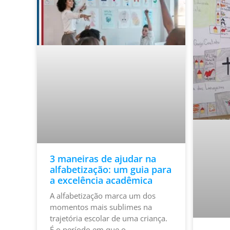
3 maneiras de ajudar na
alfabetização: um guia para
a excelência acadêmica
A alfabetização marca um dos
momentos mais sublimes na
trajetória escolar de uma criança.
É o período em que o