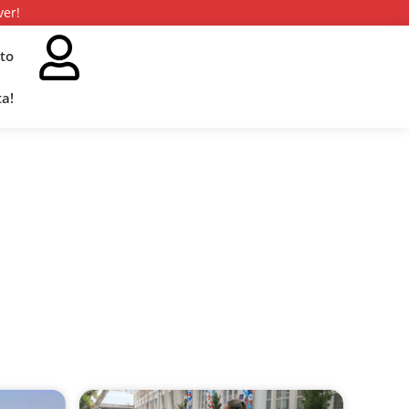
ver!
to
a!