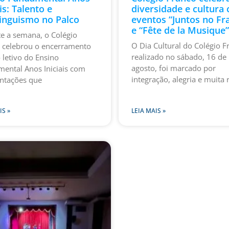
is: Talento e
diversidade e cultura
linguismo no Palco
eventos “Juntos no Fr
e “Fête de la Musique”
e a semana, o Colégio
O Dia Cultural do Colégio F
 celebrou o encerramento
realizado no sábado, 16 de
 letivo do Ensino
agosto, foi marcado por
ental Anos Iniciais com
integração, alegria e muita 
ntações que
IS »
LEIA MAIS »