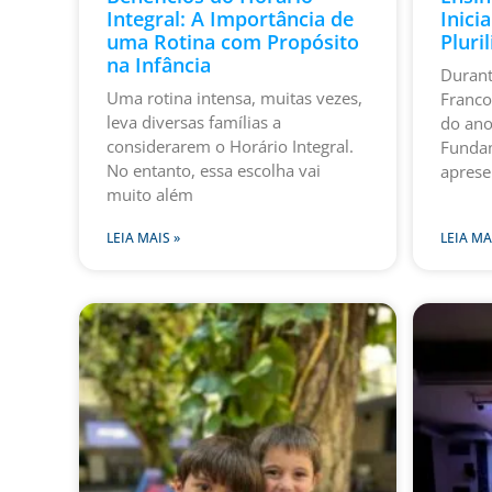
Integral: A Importância de
Inicia
uma Rotina com Propósito
Pluri
na Infância
Durant
Uma rotina intensa, muitas vezes,
Franco
leva diversas famílias a
do ano
considerarem o Horário Integral.
Fundam
No entanto, essa escolha vai
aprese
muito além
LEIA MAIS »
LEIA MA