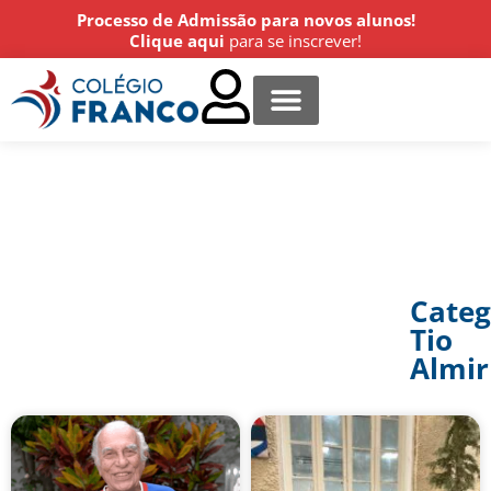
Processo de Admissão para novos alunos!
Clique aqui
para se inscrever!
Centro Cultural
Estude conosco
Agende uma visita!
Categ
Tio
Almir