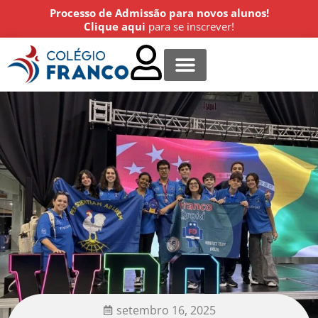
Processo de Admissão para novos alunos!
Clique aqui
para se inscrever!
Centro Cultural
Estude conosco
Agende uma visita!
setembro 16, 2025