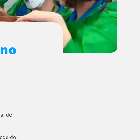
 no
al de
sede-do-