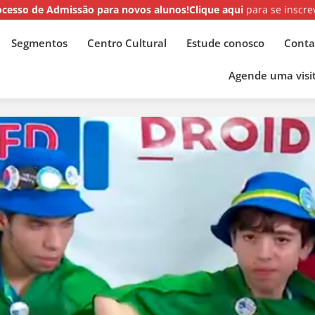
ocesso de Admissão para novos alunos!
Clique aqui
para se inscre
Segmentos
Centro Cultural
Estude conosco
Conta
Agende uma visit