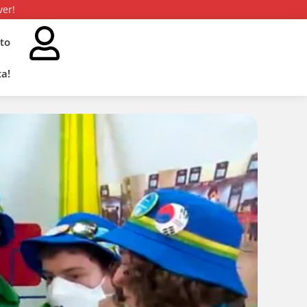
ver!
to
a!