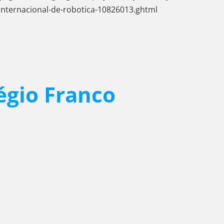
l-internacional-de-robotica-10826013.ghtml
égio Franco