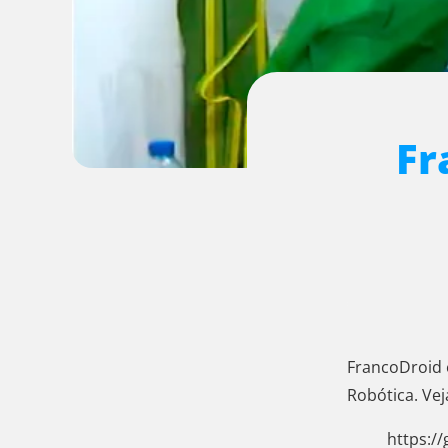
Fr
FrancoDroid 
Robótica. Ve
https:/