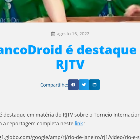
agosto 16, 2022
ancoDroid é destaque
RJTV
Compartilhe:
é destaque em matéria do RJTV sobre o Torneio Internacion
ja a reportagem completa neste
link
:
/g1.globo.com/google/amp/rj/rio-de-janeiro/rj1/video/rio-e-