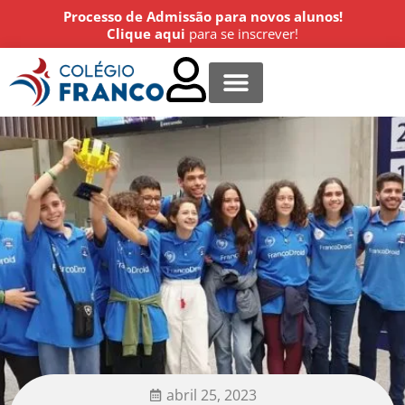
Processo de Admissão para novos alunos!
Clique aqui
para se inscrever!
Centro Cultural
Estude conosco
Agende uma visita!
abril 25, 2023