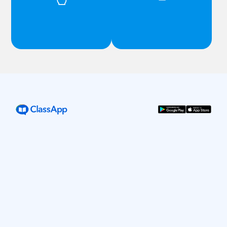
cada nova etapa, a contribuição das
fortalecimento de vínculos. ​
crianças e das famílias possibilita
uma educação integral, enriquecida
e contextualizada.​