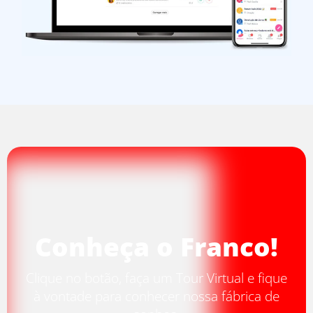
Conheça o Franco!
Clique no botão, faça um
Tour Virtual
e fique
à vontade para conhecer nossa fábrica de