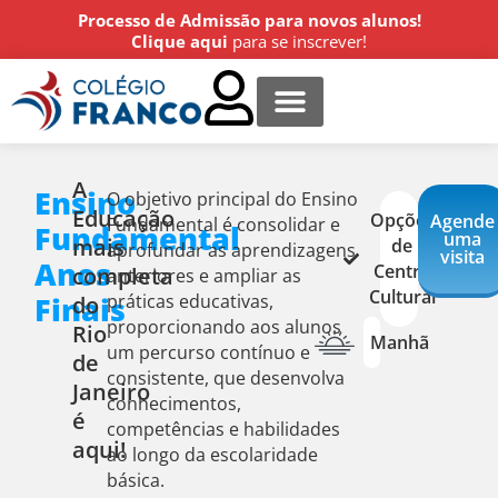
Processo de Admissão para novos alunos!
Clique aqui
para se inscrever!
Centro Cultural
Estude conosco
Agende uma visita!
A
Ensino
O objetivo principal do Ensino
Educação
Opções
Agende
Fundamental é consolidar e
Fundamental
uma
mais
de
aprofundar as aprendizagens
visita
Anos
Centro
completa
anteriores e ampliar as
Cultural
Finais
do
práticas educativas,
proporcionando aos alunos
Rio
Manhã
um percurso contínuo e
de
consistente, que desenvolva
Janeiro
conhecimentos,
é
competências e habilidades
aqui!
ao longo da escolaridade
básica.