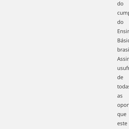
do
cum
do
Ensi
Bási
brasi
Assi
usuf
de
toda
as
opor
que
este