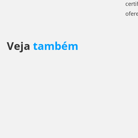
certi
ofer
Veja
também