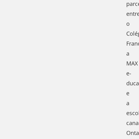
parc
entr
o
Colé
Fran
a
MAX
e-
duca
e
a
esco
cana
Onta