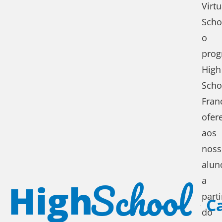
Virtu
Scho
o
pro
High
Scho
Fran
ofer
aos
noss
alun
School
a
High
parti
C
do