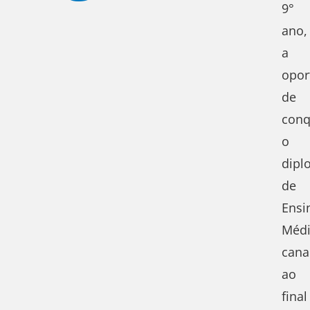
9°
ano,
a
opor
de
conq
o
dipl
de
Ensi
Méd
cana
ao
final